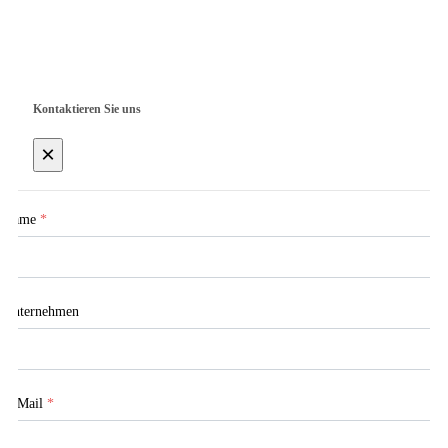
Copyright © Shanghai Worth International Co.Ltd.
Kontaktieren Sie uns
×
Name
*
Unternehmen
E-Mail
*